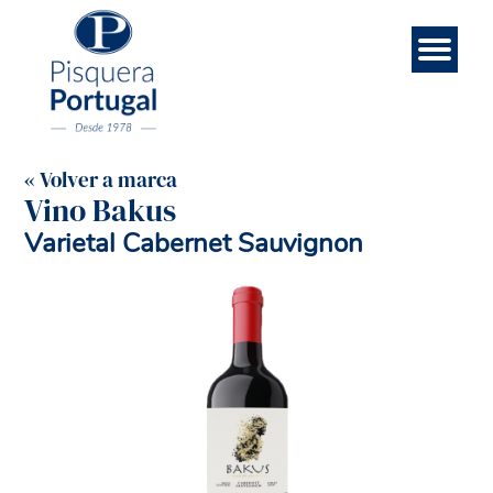
Esp
Contá
Rece
Noso
Eng
Mar
Ini
« Volver a marca
Vino Bakus
Varietal Cabernet Sauvignon