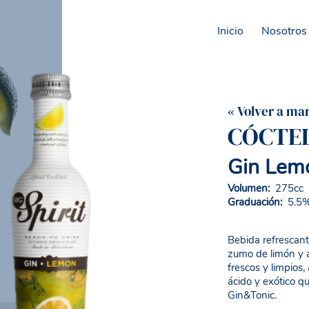
Inicio
Nosotros
« Volver a ma
CÓCTEL
Gin Lem
Volumen:
275cc
Graduación:
5.5% 
Bebida refrescan
zumo de limón y a
frescos y limpios
ácido y exótico qu
Gin&Tonic.