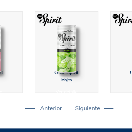
it
Cóctel Spirit
C
Mojito
e
Ver detalle