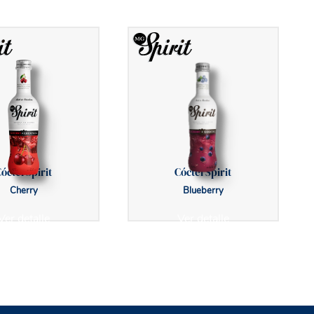
óctel Spirit
Cóctel Spirit
Cherry
Blueberry
Ver detalle
Ver detalle