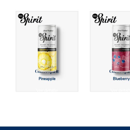
Cóctel Spirit
Cóctel Spir
Pineapple
Blueberry
Ver detalle
Ver detall