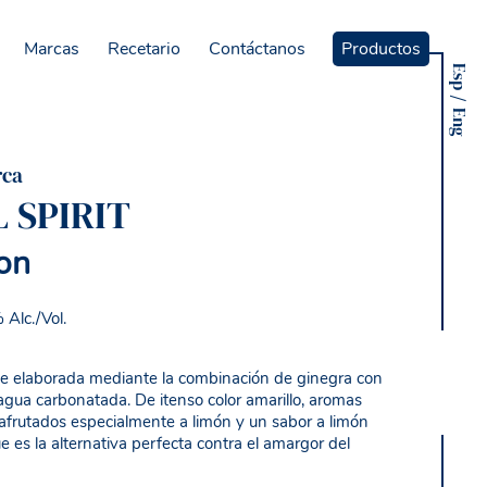
Marcas
Recetario
Contáctanos
Productos
Esp
Eng
rca
 SPIRIT
on
Alc./Vol.
te elaborada mediante la combinación de ginegra con
gua carbonatada. De itenso color amarillo, aromas
, afrutados especialmente a limón y un sabor a limón
e es la alternativa perfecta contra el amargor del