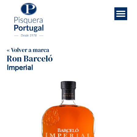
Esp
Contá
Rece
Noso
Eng
Mar
Ini
« Volver a marca
Ron Barceló
Imperial