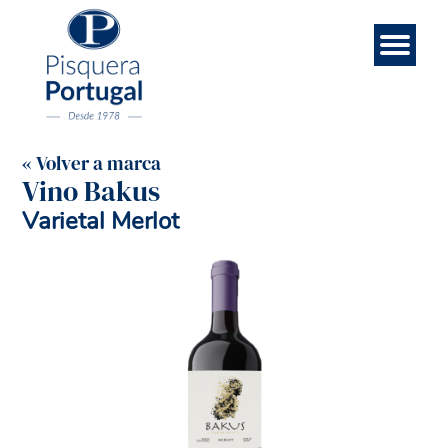
Esp
Contá
Rece
Noso
Eng
Mar
Ini
« Volver a marca
Vino Bakus
Varietal Merlot