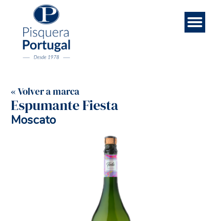
Esp
Contá
Rece
Noso
Eng
Mar
Ini
« Volver a marca
Espumante Fiesta
Moscato