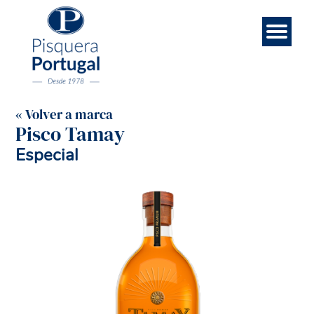
Esp
Contá
Rece
Noso
Eng
Mar
Ini
« Volver a marca
Pisco Tamay
Especial