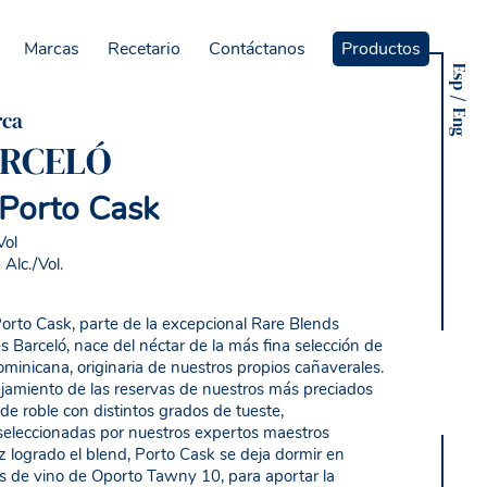
Marcas
Recetario
Contáctanos
Productos
Esp
rca
Eng
ARCELÓ
 Porto Cask
Vol
lc./Vol.
Porto Cask, parte de la excepcional Rare Blends
s Barceló, nace del néctar de la más fina selección de
minicana, originaria de nuestros propios cañaverales.
jamiento de las reservas de nuestros más preciados
de roble con distintos grados de tueste,
eleccionadas por nuestros expertos maestros
z logrado el blend, Porto Cask se deja dormir en
as de vino de Oporto Tawny 10, para aportar la