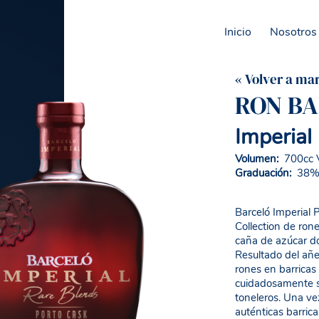
Inicio
Nosotros
« Volver a ma
RON B
Imperial
Volumen:
700cc 
Graduación:
38% A
Barceló Imperial 
Collection de rone
caña de azúcar do
Resultado del añe
rones en barricas 
cuidadosamente s
toneleros. Una ve
auténticas barric