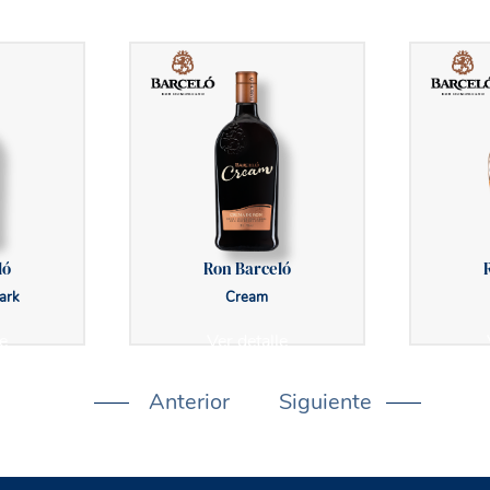
ló
Ron Barceló
ark
Cream
e
Ver detalle