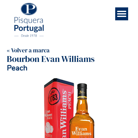
Esp
Contá
Rece
Noso
Eng
Mar
Ini
« Volver a marca
Bourbon Evan Williams
Peach