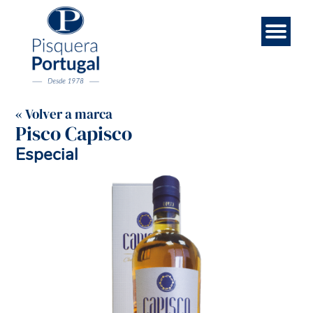
Esp
Contá
Rece
Noso
Eng
Mar
Ini
« Volver a marca
Pisco Capisco
Especial