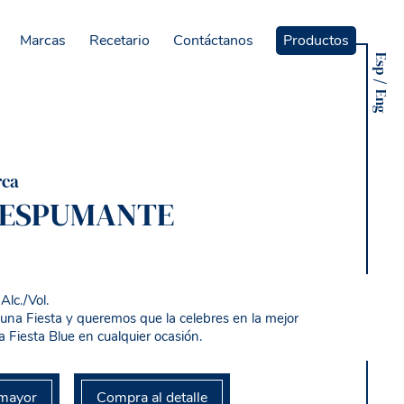
Marcas
Recetario
Contáctanos
Productos
Esp
Eng
rca
 ESPUMANTE
lc./Vol.
 una Fiesta y queremos que la celebres en la mejor
 Fiesta Blue en cualquier ocasión.
mayor
Compra al detalle