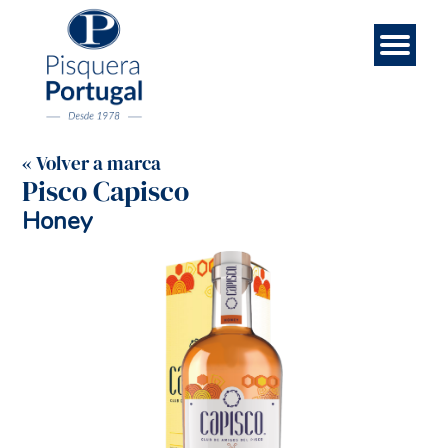
Esp
Contá
Rece
Noso
Eng
Mar
Ini
« Volver a marca
Pisco Capisco
Honey