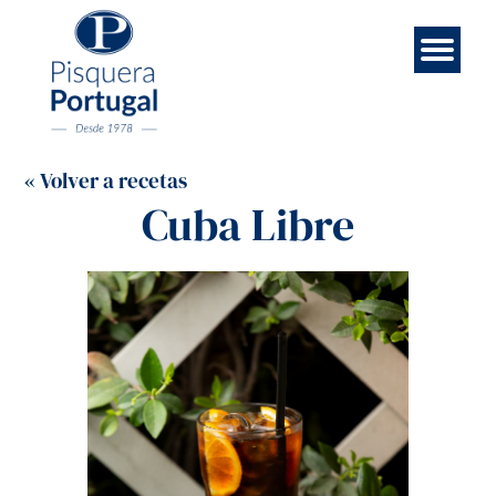
Esp
Contá
Rece
Noso
Eng
Mar
Ini
« Volver a recetas
Cuba Libre