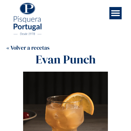
Esp
Contá
Rece
Noso
Eng
Mar
Ini
« Volver a recetas
Evan Punch