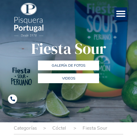
Esp
Contá
Rece
Noso
Eng
Mar
Ini
Fiesta Sour
GALERÍA DE FOTOS
VIDEOS
Categorías
>
Cóctel
>
Fiesta Sour