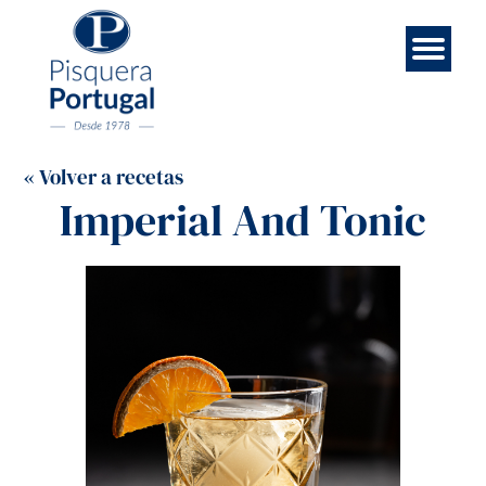
Esp
Contá
Rece
Noso
Eng
Mar
Ini
« Volver a recetas
Imperial And Tonic