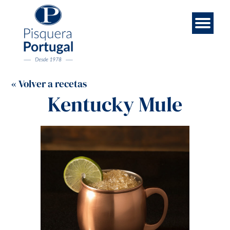
Esp
Contá
Rece
Noso
Eng
Mar
Ini
« Volver a recetas
Kentucky Mule