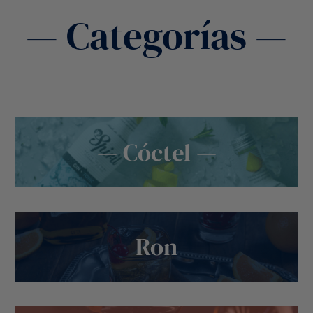
— Categorías —
— Cóctel —
— Ron —