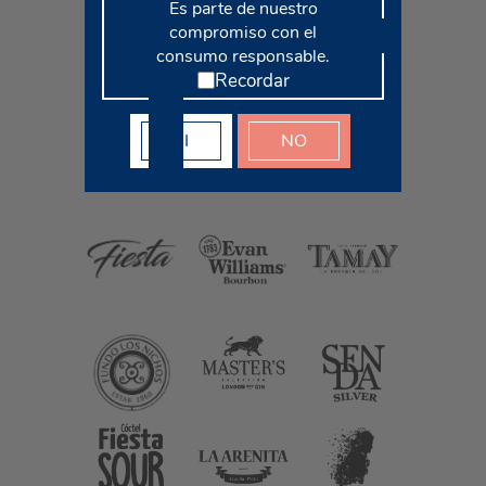
Es parte de nuestro
compromiso con el
consumo responsable.
Recordar
SI
NO