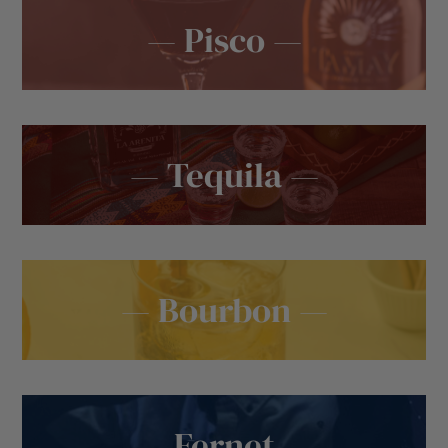
— Pisco —
— Tequila —
— Bourbon —
— Fernet —
— Vino —