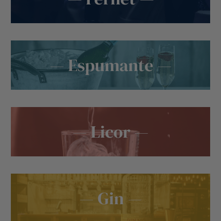
— Espumante —
— Licor —
— Gin —