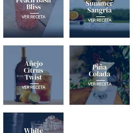
Summer
Bliss
Sangria
VER RECETA
VER RECETA
Añejo
Piña
Citrus
Colada
Twist
VER RECETA
VER RECETA
White