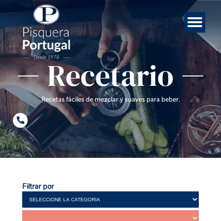
Esp
Contá
Rece
Noso
Eng
Mar
Ini
Recetario
Recetas fáciles de mezclar y suaves para beber.
Filtrar por